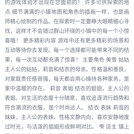
的游戏体验才出现在您面前的！ 许多可供探索的地
点 细节满满的小镇地图和角色的插画一样，也是画
师精心绘制的作品。在探索时一定要睁大眼睛细心寻
找，这样才不会错过群山环绕的小镇中的每一个小惊
喜哦！ 更多精彩内容 游戏中还有更多精彩的场景和
互动等待你去发现。每一个选择都可能带来不同的结
果，每一次互动都充满了惊喜！ 主要角色 美雪 姑姑
主人公的姑姑，莉音和结衣的母亲。性格温和善良，
对家庭责任感很强，每天都会用心操持各种家务，是
家中温暖的存在。 莉音 表姐 结衣的姐姐，主人公的
表姐。对生活的态度十分随意，喜欢追逐流行趋势和
符合潮流的衣服，是个时尚达人。 结衣 表妹 莉音的
妹妹，主人公的表妹。性格文静内向，喜欢安静地度
过时光，与活泼的姐姐形成鲜明对比。 雫 店主 镇上