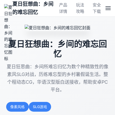
夏日狂想曲：乡间
产品
玩法
安全
详情
攻略
下载
的难忘回忆
夏日狂想曲：乡间的难忘回
忆
夏日狂思曲：乡间所难忘归忆为数个种精致性的像
素风SLG对战，历练难忘型的乡村暑假诞生活。整
个程动态CG，华语汉型版白送接收，帮助安卓PC
平台。
像素风格
SLG游戏