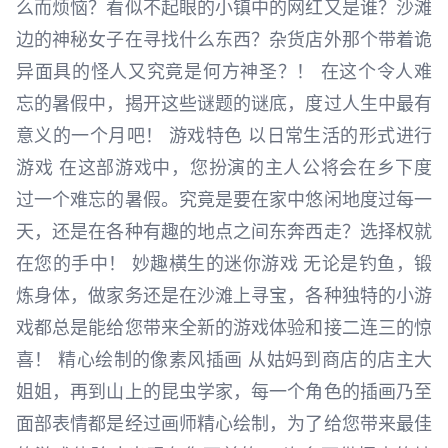
么而烦恼？看似不起眼的小镇中的网红又是谁？沙滩
边的神秘女子在寻找什么东西？杂货店外那个带着诡
异面具的怪人又究竟是何方神圣？！ 在这个令人难
忘的暑假中，揭开这些谜题的谜底，度过人生中最有
意义的一个月吧！ 游戏特色 以日常生活的形式进行
游戏 在这部游戏中，您扮演的主人公将会在乡下度
过一个难忘的暑假。究竟是要在家中悠闲地度过每一
天，还是在各种有趣的地点之间东奔西走？选择权就
在您的手中！ 妙趣横生的迷你游戏 无论是钓鱼，锻
炼身体，做家务还是在沙滩上寻宝，各种独特的小游
戏都总是能给您带来全新的游戏体验和接二连三的惊
喜！ 精心绘制的像素风插画 从姑妈到商店的店主大
姐姐，再到山上的昆虫学家，每一个角色的插画乃至
面部表情都是经过画师精心绘制，为了给您带来最佳