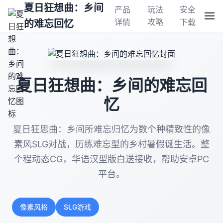
夏日狂想曲：乡间
产品
玩法
安全
详情
攻略
下载
的难忘回忆
夏日狂想曲：乡间的难忘回
忆
夏日狂思曲：乡间所难忘归忆为数个种精致性的像
素风SLG对战，历练难忘型的乡村暑假诞生活。整
个程动态CG，华语汉型版白送接收，帮助安卓PC
平台。
像素风格
SLG游戏