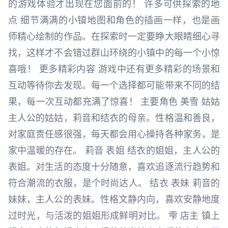
的游戏体验才出现在您面前的！ 许多可供探索的地
点 细节满满的小镇地图和角色的插画一样，也是画
师精心绘制的作品。在探索时一定要睁大眼睛细心寻
找，这样才不会错过群山环绕的小镇中的每一个小惊
喜哦！ 更多精彩内容 游戏中还有更多精彩的场景和
互动等待你去发现。每一个选择都可能带来不同的结
果，每一次互动都充满了惊喜！ 主要角色 美雪 姑姑
主人公的姑姑，莉音和结衣的母亲。性格温和善良，
对家庭责任感很强，每天都会用心操持各种家务，是
家中温暖的存在。 莉音 表姐 结衣的姐姐，主人公的
表姐。对生活的态度十分随意，喜欢追逐流行趋势和
符合潮流的衣服，是个时尚达人。 结衣 表妹 莉音的
妹妹，主人公的表妹。性格文静内向，喜欢安静地度
过时光，与活泼的姐姐形成鲜明对比。 雫 店主 镇上