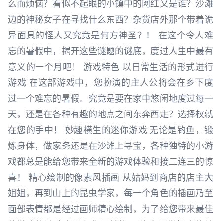
么而烦恼？看似不起眼的小镇中的网红又是谁？沙滩
边的神秘女子在寻找什么东西？杂货店外那个带着诡
异面具的怪人又究竟是何方神圣？！ 在这个令人难
忘的暑假中，揭开这些谜题的谜底，度过人生中最有
意义的一个月吧！ 游戏特色 以日常生活的形式进行
游戏 在这部游戏中，您扮演的主人公将会在乡下度
过一个难忘的暑假。究竟是要在家中悠闲地度过每一
天，还是在各种有趣的地点之间东奔西走？选择权就
在您的手中！ 妙趣横生的迷你游戏 无论是钓鱼，锻
炼身体，做家务还是在沙滩上寻宝，各种独特的小游
戏都总是能给您带来全新的游戏体验和接二连三的惊
喜！ 精心绘制的像素风插画 从姑妈到商店的店主大
姐姐，再到山上的昆虫学家，每一个角色的插画乃至
面部表情都是经过画师精心绘制，为了给您带来最佳