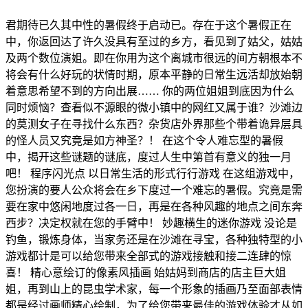
君期待已久其中性的暑假终于启动已。存在于这个暑假正在
中，你返回达了许久没具有至过的乡方，看见到了姑父，姑姑
及两个数位演姐。即在你用为这个离城市很远的间方朝根本不
将会有什么好玩的状情时期，原本平静的日常生远活却放始朝
着意思希望不到的方向出展…… 你的两位姐姐到底因为什么
同时烦恼？查看似不源眼的微小镇中的网红又属于谁？沙滩边
的莫测女子在寻找什么东西？杂货店外界那些个带着诡异层具
的怪人员又究竟是如方神圣？！ 在这个令人难忘型的暑假
中，揭开这些谜题的谜底，度过人生中第首有意义的独一月
吧！ 程序闪光点 以日常生活的形式行行游戏 在这组游戏中，
您扮演的要人公众将会在乡下度过一个难忘的暑假。究竟是需
要在家中悠闲地度过各一日，再是在各种风趣的地点之间东奔
西步？决定权就在您的手臂中！ 妙趣横生的迷你游戏 没论是
钓鱼，锻炼身体，当家务还是在沙滩在寻宝，各种独特型的小
游戏都计是可以给您带来全部式的游戏接触和接二连肆的惊
喜！ 精心意绘订的像素风插画 始姑妈到商店的店主巨大姐
姐，再到山上的昆虫学术家，每一个形象的插画乃至面部表情
都是经过画师精心绘制，为了给您带来最佳的游戏体验才从如