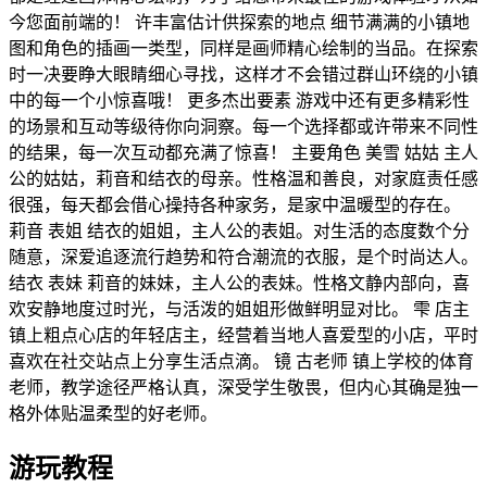
今您面前端的！ 许丰富估计供探索的地点 细节满满的小镇地
图和角色的插画一类型，同样是画师精心绘制的当品。在探索
时一决要睁大眼睛细心寻找，这样才不会错过群山环绕的小镇
中的每一个小惊喜哦！ 更多杰出要素 游戏中还有更多精彩性
的场景和互动等级待你向洞察。每一个选择都或许带来不同性
的结果，每一次互动都充满了惊喜！ 主要角色 美雪 姑姑 主人
公的姑姑，莉音和结衣的母亲。性格温和善良，对家庭责任感
很强，每天都会借心操持各种家务，是家中温暖型的存在。
莉音 表姐 结衣的姐姐，主人公的表姐。对生活的态度数个分
随意，深爱追逐流行趋势和符合潮流的衣服，是个时尚达人。
结衣 表妹 莉音的妹妹，主人公的表妹。性格文静内部向，喜
欢安静地度过时光，与活泼的姐姐形做鲜明显对比。 雫 店主
镇上粗点心店的年轻店主，经营着当地人喜爱型的小店，平时
喜欢在社交站点上分享生活点滴。 镜 古老师 镇上学校的体育
老师，教学途径严格认真，深受学生敬畏，但内心其确是独一
格外体贴温柔型的好老师。
游玩教程