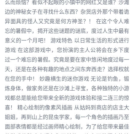
么而烦恼？看似不起眼的小镇中的网红又是谁？沙滩
边的神秘女子在寻找什么东西？杂货店外那个带着诡
异面具的怪人又究竟是何方神圣？！ 在这个令人难
忘的暑假中，揭开这些谜题的谜底，度过人生中最有
意义的一个月吧！ 游戏特色 以日常生活的形式进行
游戏 在这部游戏中，您扮演的主人公将会在乡下度
过一个难忘的暑假。究竟是要在家中悠闲地度过每一
天，还是在各种有趣的地点之间东奔西走？选择权就
在您的手中！ 妙趣横生的迷你游戏 无论是钓鱼，锻
炼身体，做家务还是在沙滩上寻宝，各种独特的小游
戏都总是能给您带来全新的游戏体验和接二连三的惊
喜！ 精心绘制的像素风插画 从姑妈到商店的店主大
姐姐，再到山上的昆虫学家，每一个角色的插画乃至
面部表情都是经过画师精心绘制，为了给您带来最佳