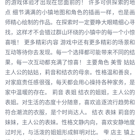
的游戏体验才出现在您面前的！ 许多可供探索的地
点 细节满满的小镇地图和角色的插画一样，也是画
师精心绘制的作品。在探索时一定要睁大眼睛细心寻
找，这样才不会错过群山环绕的小镇中的每一个小惊
喜哦！ 更多精彩内容 游戏中还有更多精彩的场景和
互动等待你去发现。每一个选择都可能带来不同的结
果，每一次互动都充满了惊喜！ 主要角色 美雪 姑姑
主人公的姑姑，莉音和结衣的母亲。性格温和善良，
对家庭责任感很强，每天都会用心操持各种家务，是
家中温暖的存在。 莉音 表姐 结衣的姐姐，主人公的
表姐。对生活的态度十分随意，喜欢追逐流行趋势和
符合潮流的衣服，是个时尚达人。 结衣 表妹 莉音的
妹妹，主人公的表妹。性格文静内向，喜欢安静地度
过时光，与活泼的姐姐形成鲜明对比。 雫 店主 镇上