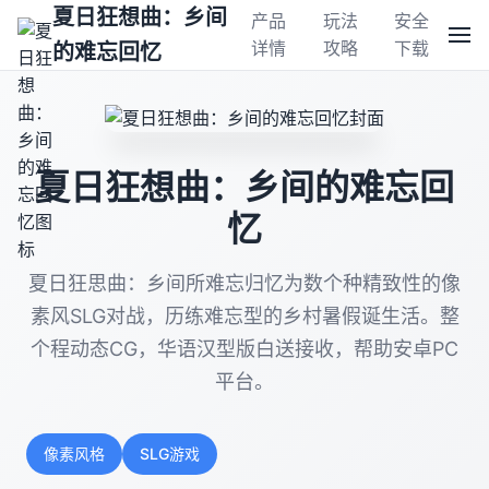
夏日狂想曲：乡间
产品
玩法
安全
详情
攻略
下载
的难忘回忆
夏日狂想曲：乡间的难忘回
忆
夏日狂思曲：乡间所难忘归忆为数个种精致性的像
素风SLG对战，历练难忘型的乡村暑假诞生活。整
个程动态CG，华语汉型版白送接收，帮助安卓PC
平台。
像素风格
SLG游戏