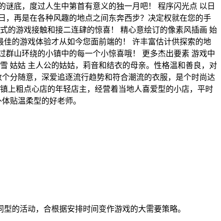
谜底，度过人生中第首有意义的独一月吧！ 程序闪光点 以日
日，再是在各种风趣的地点之间东奔西步？决定权就在您的手
式的游戏接触和接二连肆的惊喜！ 精心意绘订的像素风插画 始
佳的游戏体验才从如今您面前端的！ 许丰富估计供探索的地
群山环绕的小镇中的每一个小惊喜哦！ 更多杰出要素 游戏中
雪 姑姑 主人公的姑姑，莉音和结衣的母亲。性格温和善良，对
数个分随意，深爱追逐流行趋势和符合潮流的衣服，是个时尚达
主 镇上粗点心店的年轻店主，经营着当地人喜爱型的小店，平时
外体贴温柔型的好老师。
同型的活动，合根据安排时间变作游戏的大需要策略。