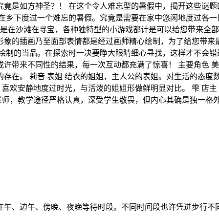
竟是如方神圣？！ 在这个令人难忘型的暑假中，揭开这些谜题的
会在乡下度过一个难忘的暑假。究竟是需要在家中悠闲地度过各一
还是在沙滩在寻宝，各种独特型的小游戏都计是可以给您带来全部
形象的插画乃至面部表情都是经过画师精心绘制，为了给您带来最
绘制的当品。在探索时一决要睁大眼睛细心寻找，这样才不会错过
许带来不同性的结果，每一次互动都充满了惊喜！ 主要角色 美
存在。 莉音 表姐 结衣的姐姐，主人公的表姐。对生活的态度
，喜欢安静地度过时光，与活泼的姐姐形做鲜明显对比。 雫 店
育老师，教学途径严格认真，深受学生敬畏，但内心其确是独一格
在午、边午、傍晚、夜晚等待时段。不同时间段也许凭进步行不