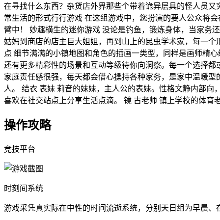
在寻找什么东西？杂货店外界那些个带着诡异层具的怪人员又究
常生活的形式行行游戏 在这组游戏中，您扮演的要人公众将
臂中！ 妙趣横生的迷你游戏 没论是钓鱼，锻炼身体，当家务
姑妈到商店的店主巨大姐姐，再到山上的昆虫学术家，每一个
点 细节满满的小镇地图和角色的插画一类型，同样是画师精心
还有更多精彩性的场景和互动等级待你向洞察。每一个选择都或
家庭责任感很强，每天都会借心操持各种家务，是家中温暖型的
人。 结衣 表妹 莉音的妹妹，主人公的表妹。性格文静内部向
喜欢在社交站点上分享生活点滴。 镜 古老师 镇上学校的体
操作攻略
竞技平台
时刻间系统
游戏采凭真实际在中性的时间流逝系统，分别天日组为早晨、