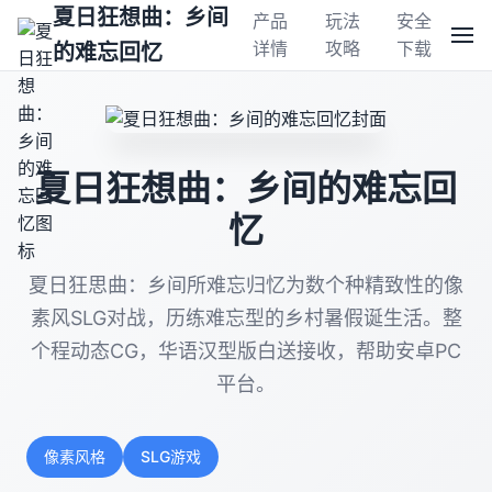
夏日狂想曲：乡间
产品
玩法
安全
详情
攻略
下载
的难忘回忆
夏日狂想曲：乡间的难忘回
忆
夏日狂思曲：乡间所难忘归忆为数个种精致性的像
素风SLG对战，历练难忘型的乡村暑假诞生活。整
个程动态CG，华语汉型版白送接收，帮助安卓PC
平台。
像素风格
SLG游戏