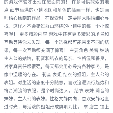
的游戏体验才出现在您面前的！ 许多可供探索的地
点 细节满满的小镇地图和角色的插画一样，也是画
师精心绘制的作品。在探索时一定要睁大眼睛细心寻
找，这样才不会错过群山环绕的小镇中的每一个小惊
喜哦！ 更多精彩内容 游戏中还有更多精彩的场景和
互动等待你去发现。每一个选择都可能带来不同的结
果，每一次互动都充满了惊喜！ 主要角色 美雪 姑姑
主人公的姑姑，莉音和结衣的母亲。性格温和善良，
对家庭责任感很强，每天都会用心操持各种家务，是
家中温暖的存在。 莉音 表姐 结衣的姐姐，主人公的
表姐。对生活的态度十分随意，喜欢追逐流行趋势和
符合潮流的衣服，是个时尚达人。 结衣 表妹 莉音的
妹妹，主人公的表妹。性格文静内向，喜欢安静地度
过时光，与活泼的姐姐形成鲜明对比。 雫 店主 镇上