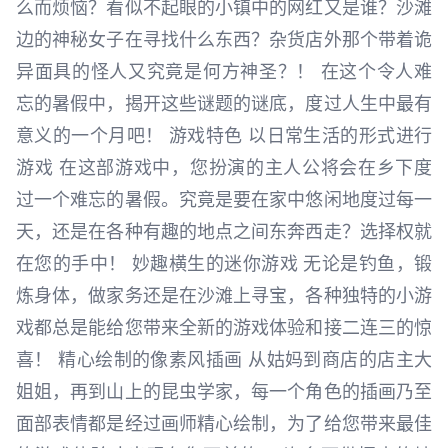
么而烦恼？看似不起眼的小镇中的网红又是谁？沙滩
边的神秘女子在寻找什么东西？杂货店外那个带着诡
异面具的怪人又究竟是何方神圣？！ 在这个令人难
忘的暑假中，揭开这些谜题的谜底，度过人生中最有
意义的一个月吧！ 游戏特色 以日常生活的形式进行
游戏 在这部游戏中，您扮演的主人公将会在乡下度
过一个难忘的暑假。究竟是要在家中悠闲地度过每一
天，还是在各种有趣的地点之间东奔西走？选择权就
在您的手中！ 妙趣横生的迷你游戏 无论是钓鱼，锻
炼身体，做家务还是在沙滩上寻宝，各种独特的小游
戏都总是能给您带来全新的游戏体验和接二连三的惊
喜！ 精心绘制的像素风插画 从姑妈到商店的店主大
姐姐，再到山上的昆虫学家，每一个角色的插画乃至
面部表情都是经过画师精心绘制，为了给您带来最佳