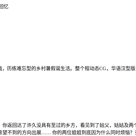
回忆
战，历练难忘型的乡村暑假诞生活。整个程动态CG，华语汉型版
，你返回达了许久没具有至过的乡方，看见到了姑父，姑姑及两
希望不到的方向出展…… 你的两位姐姐到底因为什么同时烦恼？