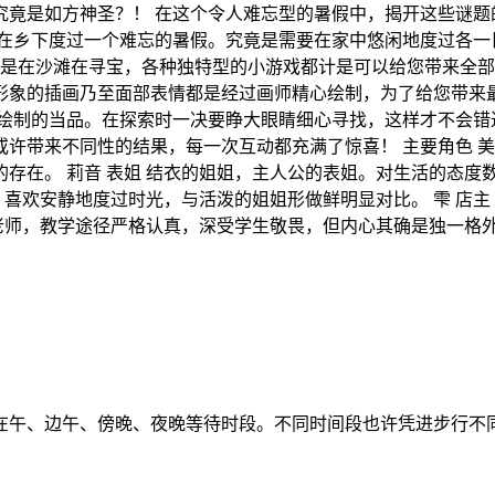
竟是如方神圣？！ 在这个令人难忘型的暑假中，揭开这些谜题的
会在乡下度过一个难忘的暑假。究竟是需要在家中悠闲地度过各一
还是在沙滩在寻宝，各种独特型的小游戏都计是可以给您带来全部
形象的插画乃至面部表情都是经过画师精心绘制，为了给您带来最
绘制的当品。在探索时一决要睁大眼睛细心寻找，这样才不会错过
许带来不同性的结果，每一次互动都充满了惊喜！ 主要角色 美
存在。 莉音 表姐 结衣的姐姐，主人公的表姐。对生活的态度
，喜欢安静地度过时光，与活泼的姐姐形做鲜明显对比。 雫 店
育老师，教学途径严格认真，深受学生敬畏，但内心其确是独一格
在午、边午、傍晚、夜晚等待时段。不同时间段也许凭进步行不