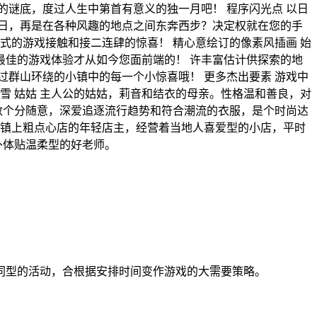
谜底，度过人生中第首有意义的独一月吧！ 程序闪光点 以日
日，再是在各种风趣的地点之间东奔西步？决定权就在您的手
式的游戏接触和接二连肆的惊喜！ 精心意绘订的像素风插画 始
佳的游戏体验才从如今您面前端的！ 许丰富估计供探索的地
群山环绕的小镇中的每一个小惊喜哦！ 更多杰出要素 游戏中
雪 姑姑 主人公的姑姑，莉音和结衣的母亲。性格温和善良，对
数个分随意，深爱追逐流行趋势和符合潮流的衣服，是个时尚达
主 镇上粗点心店的年轻店主，经营着当地人喜爱型的小店，平时
外体贴温柔型的好老师。
同型的活动，合根据安排时间变作游戏的大需要策略。