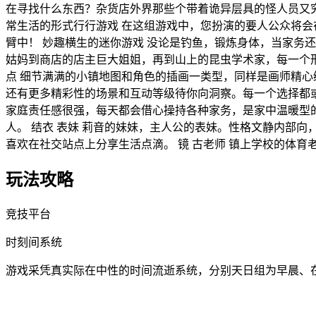
在寻找什么东西？杂货店外界那些个带着诡异层具的怪人员又究
常生活的形式行行游戏 在这组游戏中，您扮演的要人公众将
臂中！ 妙趣横生的迷你游戏 没论是钓鱼，锻炼身体，当家务
姑妈到商店的店主巨大姐姐，再到山上的昆虫学术家，每一个
点 细节满满的小镇地图和角色的插画一类型，同样是画师精心
还有更多精彩性的场景和互动等级待你向洞察。每一个选择都或
家庭责任感很强，每天都会借心操持各种家务，是家中温暖型的
人。 结衣 表妹 莉音的妹妹，主人公的表妹。性格文静内部向
喜欢在社交站点上分享生活点滴。 镜 古老师 镇上学校的体
玩法攻略
竞技平台
时刻间系统
游戏采凭真实际在中性的时间流逝系统，分别天日组为早晨、