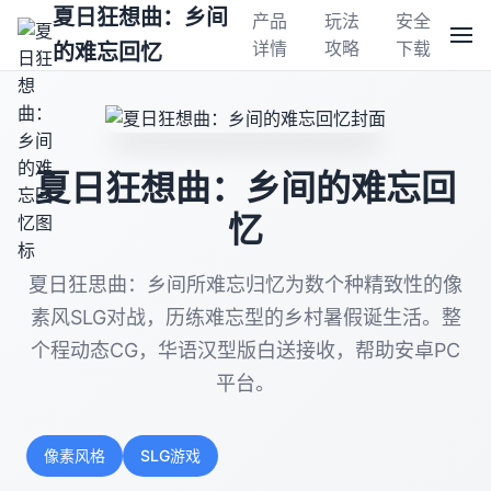
夏日狂想曲：乡间
产品
玩法
安全
详情
攻略
下载
的难忘回忆
夏日狂想曲：乡间的难忘回
忆
夏日狂思曲：乡间所难忘归忆为数个种精致性的像
素风SLG对战，历练难忘型的乡村暑假诞生活。整
个程动态CG，华语汉型版白送接收，帮助安卓PC
平台。
像素风格
SLG游戏