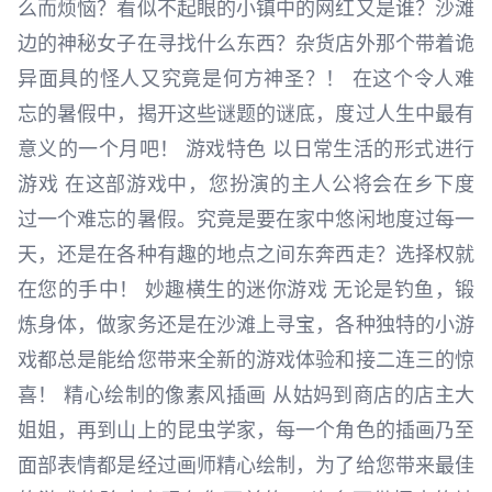
么而烦恼？看似不起眼的小镇中的网红又是谁？沙滩
边的神秘女子在寻找什么东西？杂货店外那个带着诡
异面具的怪人又究竟是何方神圣？！ 在这个令人难
忘的暑假中，揭开这些谜题的谜底，度过人生中最有
意义的一个月吧！ 游戏特色 以日常生活的形式进行
游戏 在这部游戏中，您扮演的主人公将会在乡下度
过一个难忘的暑假。究竟是要在家中悠闲地度过每一
天，还是在各种有趣的地点之间东奔西走？选择权就
在您的手中！ 妙趣横生的迷你游戏 无论是钓鱼，锻
炼身体，做家务还是在沙滩上寻宝，各种独特的小游
戏都总是能给您带来全新的游戏体验和接二连三的惊
喜！ 精心绘制的像素风插画 从姑妈到商店的店主大
姐姐，再到山上的昆虫学家，每一个角色的插画乃至
面部表情都是经过画师精心绘制，为了给您带来最佳