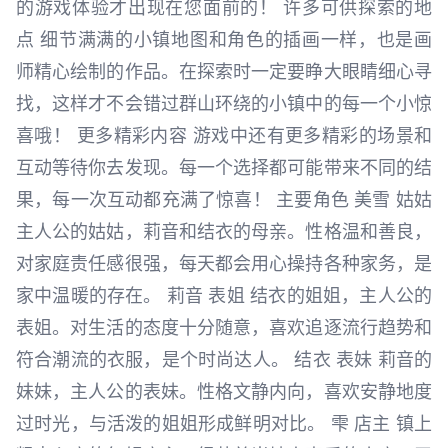
的游戏体验才出现在您面前的！ 许多可供探索的地
点 细节满满的小镇地图和角色的插画一样，也是画
师精心绘制的作品。在探索时一定要睁大眼睛细心寻
找，这样才不会错过群山环绕的小镇中的每一个小惊
喜哦！ 更多精彩内容 游戏中还有更多精彩的场景和
互动等待你去发现。每一个选择都可能带来不同的结
果，每一次互动都充满了惊喜！ 主要角色 美雪 姑姑
主人公的姑姑，莉音和结衣的母亲。性格温和善良，
对家庭责任感很强，每天都会用心操持各种家务，是
家中温暖的存在。 莉音 表姐 结衣的姐姐，主人公的
表姐。对生活的态度十分随意，喜欢追逐流行趋势和
符合潮流的衣服，是个时尚达人。 结衣 表妹 莉音的
妹妹，主人公的表妹。性格文静内向，喜欢安静地度
过时光，与活泼的姐姐形成鲜明对比。 雫 店主 镇上