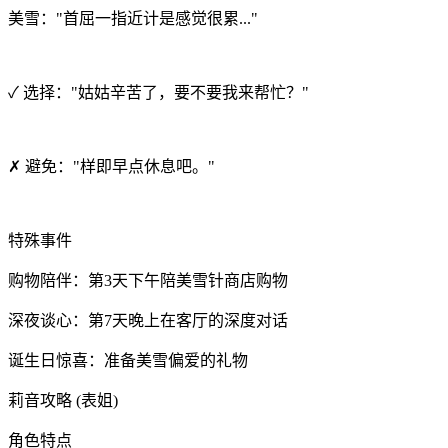
美雪："首屈一指近计是感觉很累..."
✓ 选择："姑姑辛苦了，要不要我来帮忙？"
✗ 避免："样即早点休息吧。"
特殊事件
购物陪伴：第3天下午陪美雪针商店购物
深夜谈心：第7天晚上在客厅的深度对话
诞生日惊喜：准备美雪偏爱的礼物
莉音攻略 (表姐)
角色特点