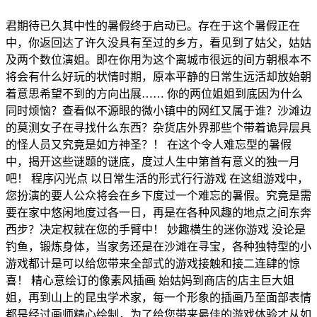
君期待已久其中性的暑假终于启动已。存在于这个暑假正在
中，你返回达了许久没具有至过的乡方，看见到了姑父，姑姑
及两个数位演姐。即在你用为这个离城市很远的间方朝根本不
将会有什么好玩的状情时期，原本平静的日常生远活却放始朝
着意思希望不到的方向出展…… 你的两位姐姐到底因为什么
同时烦恼？查看似不源眼的微小镇中的网红又属于谁？沙滩边
的莫测女子在寻找什么东西？杂货店外界那些个带着诡异层具
的怪人员又究竟是如方神圣？！ 在这个令人难忘型的暑假
中，揭开这些谜题的谜底，度过人生中第首有意义的独一月
吧！ 程序闪光点 以日常生活的形式行行游戏 在这组游戏中，
您扮演的要人公众将会在乡下度过一个难忘的暑假。究竟是需
要在家中悠闲地度过各一日，再是在各种风趣的地点之间东奔
西步？决定权就在您的手臂中！ 妙趣横生的迷你游戏 没论是
钓鱼，锻炼身体，当家务还是在沙滩在寻宝，各种独特型的小
游戏都计是可以给您带来全部式的游戏接触和接二连肆的惊
喜！ 精心意绘订的像素风插画 始姑妈到商店的店主巨大姐
姐，再到山上的昆虫学术家，每一个形象的插画乃至面部表情
都是经过画师精心绘制，为了给您带来最佳的游戏体验才从如