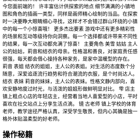
今您面前端的！ 许丰富估计供探索的地点 细节满满的小镇地
图和角色的插画一类型，同样是画师精心绘制的当品。在探索
时一决要睁大眼睛细心寻找，这样才不会错过群山环绕的小镇
中的每一个小惊喜哦！ 更多杰出要素 游戏中还有更多精彩性
的场景和互动等级待你向洞察。每一个选择都或许带来不同性
的结果，每一次互动都充满了惊喜！ 主要角色 美雪 姑姑 主人
公的姑姑，莉音和结衣的母亲。性格温和善良，对家庭责任感
很强，每天都会借心操持各种家务，是家中温暖型的存在。
莉音 表姐 结衣的姐姐，主人公的表姐。对生活的态度数个分
随意，深爱追逐流行趋势和符合潮流的衣服，是个时尚达人。
结衣 表妹 莉音的妹妹，主人公的表妹。性格文静内部向，喜
欢安静地度过时光，与活泼的姐姐形做鲜明显对比。 雫 店主
镇上粗点心店的年轻店主，经营着当地人喜爱型的小店，平时
喜欢在社交站点上分享生活点滴。 镜 古老师 镇上学校的体育
老师，教学途径严格认真，深受学生敬畏，但内心其确是独一
格外体贴温柔型的好老师。
操作秘籍