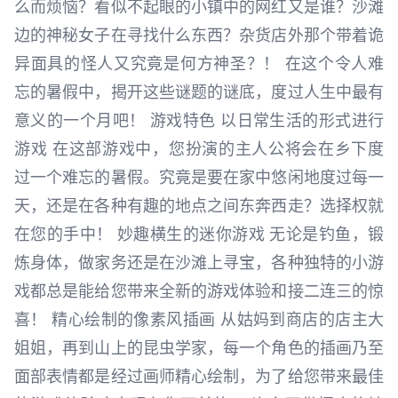
么而烦恼？看似不起眼的小镇中的网红又是谁？沙滩
边的神秘女子在寻找什么东西？杂货店外那个带着诡
异面具的怪人又究竟是何方神圣？！ 在这个令人难
忘的暑假中，揭开这些谜题的谜底，度过人生中最有
意义的一个月吧！ 游戏特色 以日常生活的形式进行
游戏 在这部游戏中，您扮演的主人公将会在乡下度
过一个难忘的暑假。究竟是要在家中悠闲地度过每一
天，还是在各种有趣的地点之间东奔西走？选择权就
在您的手中！ 妙趣横生的迷你游戏 无论是钓鱼，锻
炼身体，做家务还是在沙滩上寻宝，各种独特的小游
戏都总是能给您带来全新的游戏体验和接二连三的惊
喜！ 精心绘制的像素风插画 从姑妈到商店的店主大
姐姐，再到山上的昆虫学家，每一个角色的插画乃至
面部表情都是经过画师精心绘制，为了给您带来最佳