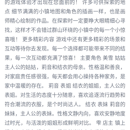
的游戏体验才出现在您面前的！ 许多可供探索的地
点 细节满满的小镇地图和角色的插画一样，也是画
师精心绘制的作品。在探索时一定要睁大眼睛细心寻
找，这样才不会错过群山环绕的小镇中的每一个小惊
喜哦！ 更多精彩内容 游戏中还有更多精彩的场景和
互动等待你去发现。每一个选择都可能带来不同的结
果，每一次互动都充满了惊喜！ 主要角色 美雪 姑姑
主人公的姑姑，莉音和结衣的母亲。性格温和善良，
对家庭责任感很强，每天都会用心操持各种家务，是
家中温暖的存在。 莉音 表姐 结衣的姐姐，主人公的
表姐。对生活的态度十分随意，喜欢追逐流行趋势和
符合潮流的衣服，是个时尚达人。 结衣 表妹 莉音的
妹妹，主人公的表妹。性格文静内向，喜欢安静地度
过时光，与活泼的姐姐形成鲜明对比。 雫 店主 镇上