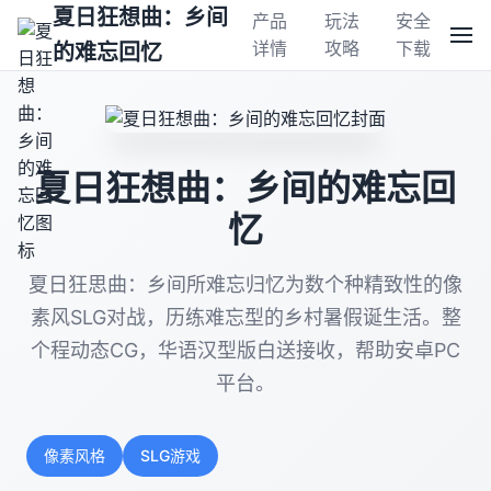
夏日狂想曲：乡间
产品
玩法
安全
详情
攻略
下载
的难忘回忆
夏日狂想曲：乡间的难忘回
忆
夏日狂思曲：乡间所难忘归忆为数个种精致性的像
素风SLG对战，历练难忘型的乡村暑假诞生活。整
个程动态CG，华语汉型版白送接收，帮助安卓PC
平台。
像素风格
SLG游戏