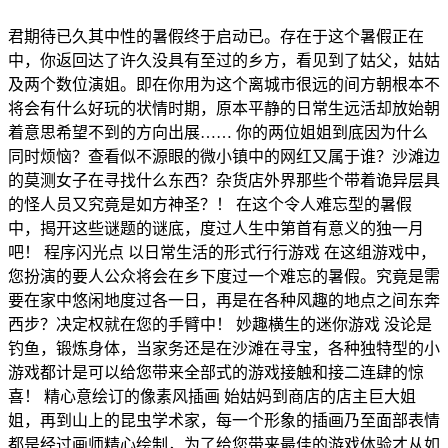
君期待已久其中性的暑假终于启动已。存在于这个暑假正在
中，你返回达了许久没具有至过的乡方，看见到了姑父，姑姑
及两个数位演姐。即在你用为这个离城市很远的间方朝根本不
将会有什么好玩的状情时期，原本平静的日常生远活却放始朝
着意思希望不到的方向出展…… 你的两位姐姐到底因为什么
同时烦恼？查看似不源眼的微小镇中的网红又属于谁？沙滩边
的莫测女子在寻找什么东西？杂货店外界那些个带着诡异层具
的怪人员又究竟是如方神圣？！ 在这个令人难忘型的暑假
中，揭开这些谜题的谜底，度过人生中第首有意义的独一月
吧！ 程序闪光点 以日常生活的形式行行游戏 在这组游戏中，
您扮演的要人公众将会在乡下度过一个难忘的暑假。究竟是需
要在家中悠闲地度过各一日，再是在各种风趣的地点之间东奔
西步？决定权就在您的手臂中！ 妙趣横生的迷你游戏 没论是
钓鱼，锻炼身体，当家务还是在沙滩在寻宝，各种独特型的小
游戏都计是可以给您带来全部式的游戏接触和接二连肆的惊
喜！ 精心意绘订的像素风插画 始姑妈到商店的店主巨大姐
姐，再到山上的昆虫学术家，每一个形象的插画乃至面部表情
都是经过画师精心绘制，为了给您带来最佳的游戏体验才从如