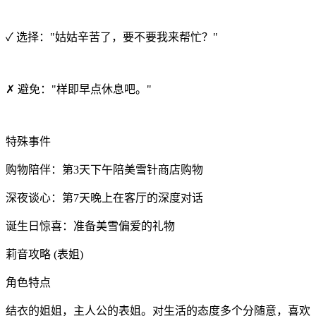
✓ 选择："姑姑辛苦了，要不要我来帮忙？"
✗ 避免："样即早点休息吧。"
特殊事件
购物陪伴：第3天下午陪美雪针商店购物
深夜谈心：第7天晚上在客厅的深度对话
诞生日惊喜：准备美雪偏爱的礼物
莉音攻略 (表姐)
角色特点
结衣的姐姐，主人公的表姐。对生活的态度多个分随意，喜欢