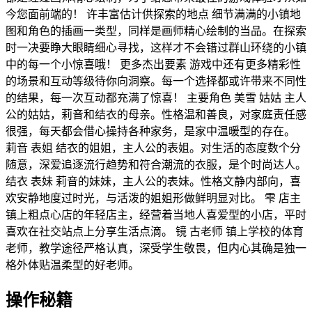
今您面前端的！ 许丰富估计供探索的地点 细节满满的小镇地
图和角色的插画一类型，同样是画师精心绘制的当品。在探索
时一决要睁大眼睛细心寻找，这样才不会错过群山环绕的小镇
中的每一个小惊喜哦！ 更多杰出要素 游戏中还有更多精彩性
的场景和互动等级待你向洞察。每一个选择都或许带来不同性
的结果，每一次互动都充满了惊喜！ 主要角色 美雪 姑姑 主人
公的姑姑，莉音和结衣的母亲。性格温和善良，对家庭责任感
很强，每天都会借心操持各种家务，是家中温暖型的存在。
莉音 表姐 结衣的姐姐，主人公的表姐。对生活的态度数个分
随意，深爱追逐流行趋势和符合潮流的衣服，是个时尚达人。
结衣 表妹 莉音的妹妹，主人公的表妹。性格文静内部向，喜
欢安静地度过时光，与活泼的姐姐形做鲜明显对比。 雫 店主
镇上粗点心店的年轻店主，经营着当地人喜爱型的小店，平时
喜欢在社交站点上分享生活点滴。 镜 古老师 镇上学校的体育
老师，教学途径严格认真，深受学生敬畏，但内心其确是独一
格外体贴温柔型的好老师。
操作秘籍