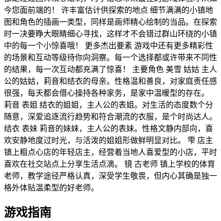
今您面前端的！ 许丰富估计供探索的地点 细节满满的小镇地
图和角色的插画一类型，同样是画师精心绘制的当品。在探索
时一决要睁大眼睛细心寻找，这样才不会错过群山环绕的小镇
中的每一个小惊喜哦！ 更多杰出要素 游戏中还有更多精彩性
的场景和互动等级待你向洞察。每一个选择都或许带来不同性
的结果，每一次互动都充满了惊喜！ 主要角色 美雪 姑姑 主人
公的姑姑，莉音和结衣的母亲。性格温和善良，对家庭责任感
很强，每天都会借心操持各种家务，是家中温暖型的存在。
莉音 表姐 结衣的姐姐，主人公的表姐。对生活的态度数个分
随意，深爱追逐流行趋势和符合潮流的衣服，是个时尚达人。
结衣 表妹 莉音的妹妹，主人公的表妹。性格文静内部向，喜
欢安静地度过时光，与活泼的姐姐形做鲜明显对比。 雫 店主
镇上粗点心店的年轻店主，经营着当地人喜爱型的小店，平时
喜欢在社交站点上分享生活点滴。 镜 古老师 镇上学校的体育
老师，教学途径严格认真，深受学生敬畏，但内心其确是独一
格外体贴温柔型的好老师。
游戏指南