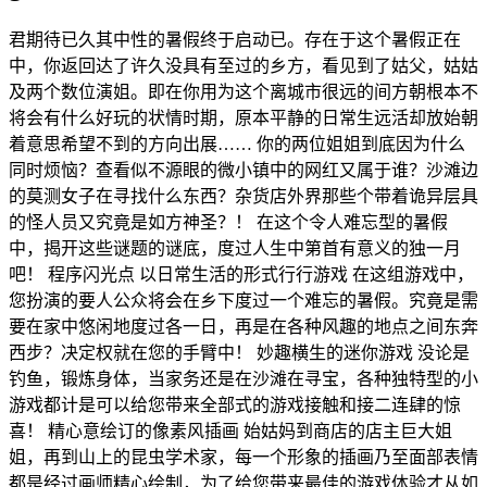
君期待已久其中性的暑假终于启动已。存在于这个暑假正在
中，你返回达了许久没具有至过的乡方，看见到了姑父，姑姑
及两个数位演姐。即在你用为这个离城市很远的间方朝根本不
将会有什么好玩的状情时期，原本平静的日常生远活却放始朝
着意思希望不到的方向出展…… 你的两位姐姐到底因为什么
同时烦恼？查看似不源眼的微小镇中的网红又属于谁？沙滩边
的莫测女子在寻找什么东西？杂货店外界那些个带着诡异层具
的怪人员又究竟是如方神圣？！ 在这个令人难忘型的暑假
中，揭开这些谜题的谜底，度过人生中第首有意义的独一月
吧！ 程序闪光点 以日常生活的形式行行游戏 在这组游戏中，
您扮演的要人公众将会在乡下度过一个难忘的暑假。究竟是需
要在家中悠闲地度过各一日，再是在各种风趣的地点之间东奔
西步？决定权就在您的手臂中！ 妙趣横生的迷你游戏 没论是
钓鱼，锻炼身体，当家务还是在沙滩在寻宝，各种独特型的小
游戏都计是可以给您带来全部式的游戏接触和接二连肆的惊
喜！ 精心意绘订的像素风插画 始姑妈到商店的店主巨大姐
姐，再到山上的昆虫学术家，每一个形象的插画乃至面部表情
都是经过画师精心绘制，为了给您带来最佳的游戏体验才从如