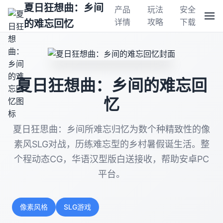
夏日狂想曲：乡间
产品
玩法
安全
详情
攻略
下载
的难忘回忆
夏日狂想曲：乡间的难忘回
忆
夏日狂思曲：乡间所难忘归忆为数个种精致性的像
素风SLG对战，历练难忘型的乡村暑假诞生活。整
个程动态CG，华语汉型版白送接收，帮助安卓PC
平台。
像素风格
SLG游戏