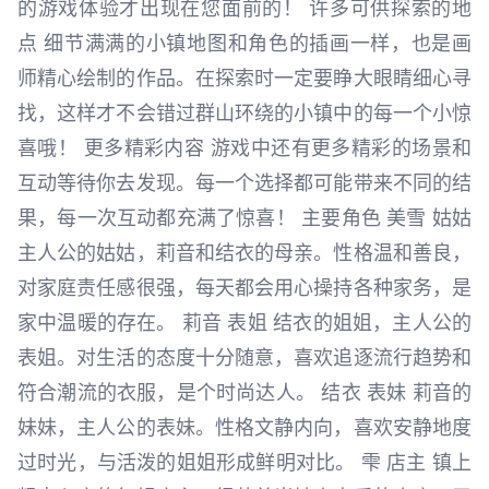
的游戏体验才出现在您面前的！ 许多可供探索的地
点 细节满满的小镇地图和角色的插画一样，也是画
师精心绘制的作品。在探索时一定要睁大眼睛细心寻
找，这样才不会错过群山环绕的小镇中的每一个小惊
喜哦！ 更多精彩内容 游戏中还有更多精彩的场景和
互动等待你去发现。每一个选择都可能带来不同的结
果，每一次互动都充满了惊喜！ 主要角色 美雪 姑姑
主人公的姑姑，莉音和结衣的母亲。性格温和善良，
对家庭责任感很强，每天都会用心操持各种家务，是
家中温暖的存在。 莉音 表姐 结衣的姐姐，主人公的
表姐。对生活的态度十分随意，喜欢追逐流行趋势和
符合潮流的衣服，是个时尚达人。 结衣 表妹 莉音的
妹妹，主人公的表妹。性格文静内向，喜欢安静地度
过时光，与活泼的姐姐形成鲜明对比。 雫 店主 镇上