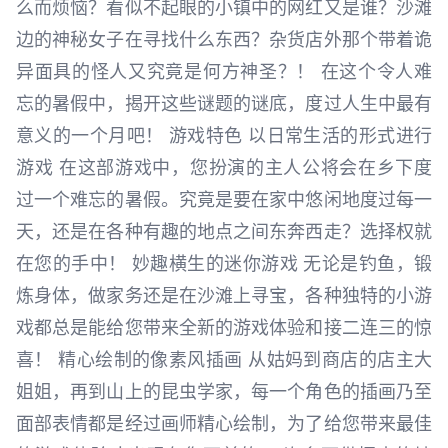
么而烦恼？看似不起眼的小镇中的网红又是谁？沙滩
边的神秘女子在寻找什么东西？杂货店外那个带着诡
异面具的怪人又究竟是何方神圣？！ 在这个令人难
忘的暑假中，揭开这些谜题的谜底，度过人生中最有
意义的一个月吧！ 游戏特色 以日常生活的形式进行
游戏 在这部游戏中，您扮演的主人公将会在乡下度
过一个难忘的暑假。究竟是要在家中悠闲地度过每一
天，还是在各种有趣的地点之间东奔西走？选择权就
在您的手中！ 妙趣横生的迷你游戏 无论是钓鱼，锻
炼身体，做家务还是在沙滩上寻宝，各种独特的小游
戏都总是能给您带来全新的游戏体验和接二连三的惊
喜！ 精心绘制的像素风插画 从姑妈到商店的店主大
姐姐，再到山上的昆虫学家，每一个角色的插画乃至
面部表情都是经过画师精心绘制，为了给您带来最佳