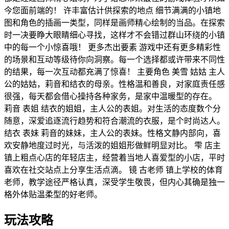
今您面前端的！ 许丰富估计供探索的地点 细节满满的小镇地
图和角色的插画一类型，同样是画师精心绘制的当品。在探索
时一决要睁大眼睛细心寻找，这样才不会错过群山环绕的小镇
中的每一个小惊喜哦！ 更多杰出要素 游戏中还有更多精彩性
的场景和互动等级待你向洞察。每一个选择都或许带来不同性
的结果，每一次互动都充满了惊喜！ 主要角色 美雪 姑姑 主人
公的姑姑，莉音和结衣的母亲。性格温和善良，对家庭责任感
很强，每天都会借心操持各种家务，是家中温暖型的存在。
莉音 表姐 结衣的姐姐，主人公的表姐。对生活的态度数个分
随意，深爱追逐流行趋势和符合潮流的衣服，是个时尚达人。
结衣 表妹 莉音的妹妹，主人公的表妹。性格文静内部向，喜
欢安静地度过时光，与活泼的姐姐形做鲜明显对比。 雫 店主
镇上粗点心店的年轻店主，经营着当地人喜爱型的小店，平时
喜欢在社交站点上分享生活点滴。 镜 古老师 镇上学校的体育
老师，教学途径严格认真，深受学生敬畏，但内心其确是独一
格外体贴温柔型的好老师。
玩法攻略