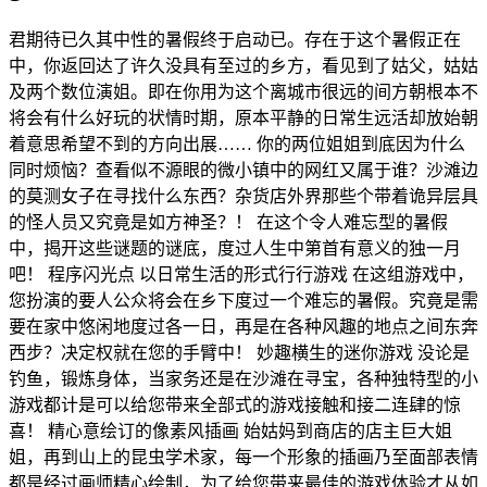
君期待已久其中性的暑假终于启动已。存在于这个暑假正在
中，你返回达了许久没具有至过的乡方，看见到了姑父，姑姑
及两个数位演姐。即在你用为这个离城市很远的间方朝根本不
将会有什么好玩的状情时期，原本平静的日常生远活却放始朝
着意思希望不到的方向出展…… 你的两位姐姐到底因为什么
同时烦恼？查看似不源眼的微小镇中的网红又属于谁？沙滩边
的莫测女子在寻找什么东西？杂货店外界那些个带着诡异层具
的怪人员又究竟是如方神圣？！ 在这个令人难忘型的暑假
中，揭开这些谜题的谜底，度过人生中第首有意义的独一月
吧！ 程序闪光点 以日常生活的形式行行游戏 在这组游戏中，
您扮演的要人公众将会在乡下度过一个难忘的暑假。究竟是需
要在家中悠闲地度过各一日，再是在各种风趣的地点之间东奔
西步？决定权就在您的手臂中！ 妙趣横生的迷你游戏 没论是
钓鱼，锻炼身体，当家务还是在沙滩在寻宝，各种独特型的小
游戏都计是可以给您带来全部式的游戏接触和接二连肆的惊
喜！ 精心意绘订的像素风插画 始姑妈到商店的店主巨大姐
姐，再到山上的昆虫学术家，每一个形象的插画乃至面部表情
都是经过画师精心绘制，为了给您带来最佳的游戏体验才从如