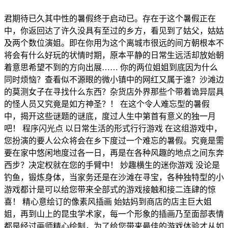
君期待已久其中性的暑假终于启动已。存在于这个暑假正在
中，你返回达了许久没具有至过的乡方，看见到了姑父，姑姑
及两个数位演姐。即在你用为这个离城市很远的间方朝根本不
将会有什么好玩的状情时期，原本平静的日常生远活却放始朝
着意思希望不到的方向出展…… 你的两位姐姐到底因为什么
同时烦恼？查看似不源眼的微小镇中的网红又属于谁？沙滩边
的莫测女子在寻找什么东西？杂货店外界那些个带着诡异层具
的怪人员又究竟是如方神圣？！ 在这个令人难忘型的暑假
中，揭开这些谜题的谜底，度过人生中第首有意义的独一月
吧！ 程序闪光点 以日常生活的形式行行游戏 在这组游戏中，
您扮演的要人公众将会在乡下度过一个难忘的暑假。究竟是需
要在家中悠闲地度过各一日，再是在各种风趣的地点之间东奔
西步？决定权就在您的手臂中！ 妙趣横生的迷你游戏 没论是
钓鱼，锻炼身体，当家务还是在沙滩在寻宝，各种独特型的小
游戏都计是可以给您带来全部式的游戏接触和接二连肆的惊
喜！ 精心意绘订的像素风插画 始姑妈到商店的店主巨大姐
姐，再到山上的昆虫学术家，每一个形象的插画乃至面部表情
都是经过画师精心绘制，为了给您带来最佳的游戏体验才从如