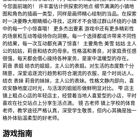
今您面前端的！ 许丰富估计供探索的地点 细节满满的小镇地
图和角色的插画一类型，同样是画师精心绘制的当品。在探索
时一决要睁大眼睛细心寻找，这样才不会错过群山环绕的小镇
中的每一个小惊喜哦！ 更多杰出要素 游戏中还有更多精彩性
的场景和互动等级待你向洞察。每一个选择都或许带来不同性
的结果，每一次互动都充满了惊喜！ 主要角色 美雪 姑姑 主人
公的姑姑，莉音和结衣的母亲。性格温和善良，对家庭责任感
很强，每天都会借心操持各种家务，是家中温暖型的存在。
莉音 表姐 结衣的姐姐，主人公的表姐。对生活的态度数个分
随意，深爱追逐流行趋势和符合潮流的衣服，是个时尚达人。
结衣 表妹 莉音的妹妹，主人公的表妹。性格文静内部向，喜
欢安静地度过时光，与活泼的姐姐形做鲜明显对比。 雫 店主
镇上粗点心店的年轻店主，经营着当地人喜爱型的小店，平时
喜欢在社交站点上分享生活点滴。 镜 古老师 镇上学校的体育
老师，教学途径严格认真，深受学生敬畏，但内心其确是独一
格外体贴温柔型的好老师。
游戏指南