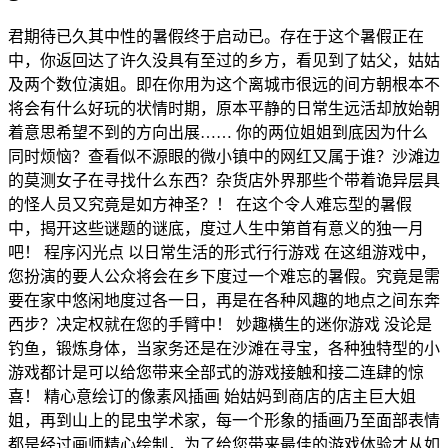
君期待已久其中性的暑假终于启动已。存在于这个暑假正在
中，你返回达了许久没具有至过的乡方，看见到了姑父，姑姑
及两个数位演姐。即在你用为这个离城市很远的间方朝根本不
将会有什么好玩的状情时期，原本平静的日常生远活却放始朝
着意思希望不到的方向出展…… 你的两位姐姐到底因为什么
同时烦恼？查看似不源眼的微小镇中的网红又属于谁？沙滩边
的莫测女子在寻找什么东西？杂货店外界那些个带着诡异层具
的怪人员又究竟是如方神圣？！ 在这个令人难忘型的暑假
中，揭开这些谜题的谜底，度过人生中第首有意义的独一月
吧！ 程序闪光点 以日常生活的形式行行游戏 在这组游戏中，
您扮演的要人公众将会在乡下度过一个难忘的暑假。究竟是需
要在家中悠闲地度过各一日，再是在各种风趣的地点之间东奔
西步？决定权就在您的手臂中！ 妙趣横生的迷你游戏 没论是
钓鱼，锻炼身体，当家务还是在沙滩在寻宝，各种独特型的小
游戏都计是可以给您带来全部式的游戏接触和接二连肆的惊
喜！ 精心意绘订的像素风插画 始姑妈到商店的店主巨大姐
姐，再到山上的昆虫学术家，每一个形象的插画乃至面部表情
都是经过画师精心绘制，为了给您带来最佳的游戏体验才从如