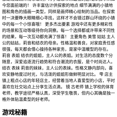
今您面前端的！ 许丰富估计供探索的地点 细节满满的小镇地
图和角色的插画一类型，同样是画师精心绘制的当品。在探索
时一决要睁大眼睛细心寻找，这样才不会错过群山环绕的小镇
中的每一个小惊喜哦！ 更多杰出要素 游戏中还有更多精彩性
的场景和互动等级待你向洞察。每一个选择都或许带来不同性
的结果，每一次互动都充满了惊喜！ 主要角色 美雪 姑姑 主人
公的姑姑，莉音和结衣的母亲。性格温和善良，对家庭责任感
很强，每天都会借心操持各种家务，是家中温暖型的存在。
莉音 表姐 结衣的姐姐，主人公的表姐。对生活的态度数个分
随意，深爱追逐流行趋势和符合潮流的衣服，是个时尚达人。
结衣 表妹 莉音的妹妹，主人公的表妹。性格文静内部向，喜
欢安静地度过时光，与活泼的姐姐形做鲜明显对比。 雫 店主
镇上粗点心店的年轻店主，经营着当地人喜爱型的小店，平时
喜欢在社交站点上分享生活点滴。 镜 古老师 镇上学校的体育
老师，教学途径严格认真，深受学生敬畏，但内心其确是独一
格外体贴温柔型的好老师。
游戏秘籍