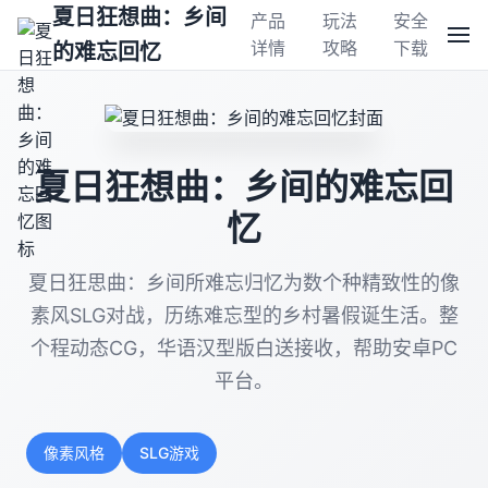
夏日狂想曲：乡间
产品
玩法
安全
详情
攻略
下载
的难忘回忆
夏日狂想曲：乡间的难忘回
忆
夏日狂思曲：乡间所难忘归忆为数个种精致性的像
素风SLG对战，历练难忘型的乡村暑假诞生活。整
个程动态CG，华语汉型版白送接收，帮助安卓PC
平台。
像素风格
SLG游戏