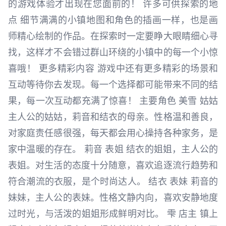
的游戏体验才出现在您面前的！ 许多可供探索的地
点 细节满满的小镇地图和角色的插画一样，也是画
师精心绘制的作品。在探索时一定要睁大眼睛细心寻
找，这样才不会错过群山环绕的小镇中的每一个小惊
喜哦！ 更多精彩内容 游戏中还有更多精彩的场景和
互动等待你去发现。每一个选择都可能带来不同的结
果，每一次互动都充满了惊喜！ 主要角色 美雪 姑姑
主人公的姑姑，莉音和结衣的母亲。性格温和善良，
对家庭责任感很强，每天都会用心操持各种家务，是
家中温暖的存在。 莉音 表姐 结衣的姐姐，主人公的
表姐。对生活的态度十分随意，喜欢追逐流行趋势和
符合潮流的衣服，是个时尚达人。 结衣 表妹 莉音的
妹妹，主人公的表妹。性格文静内向，喜欢安静地度
过时光，与活泼的姐姐形成鲜明对比。 雫 店主 镇上