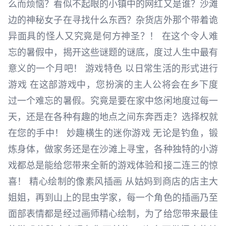
么而烦恼？看似不起眼的小镇中的网红又是谁？沙滩
边的神秘女子在寻找什么东西？杂货店外那个带着诡
异面具的怪人又究竟是何方神圣？！ 在这个令人难
忘的暑假中，揭开这些谜题的谜底，度过人生中最有
意义的一个月吧！ 游戏特色 以日常生活的形式进行
游戏 在这部游戏中，您扮演的主人公将会在乡下度
过一个难忘的暑假。究竟是要在家中悠闲地度过每一
天，还是在各种有趣的地点之间东奔西走？选择权就
在您的手中！ 妙趣横生的迷你游戏 无论是钓鱼，锻
炼身体，做家务还是在沙滩上寻宝，各种独特的小游
戏都总是能给您带来全新的游戏体验和接二连三的惊
喜！ 精心绘制的像素风插画 从姑妈到商店的店主大
姐姐，再到山上的昆虫学家，每一个角色的插画乃至
面部表情都是经过画师精心绘制，为了给您带来最佳