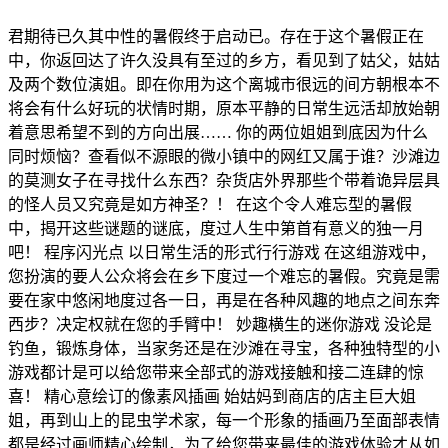
君期待已久其中性的暑假终于启动已。存在于这个暑假正在
中，你返回达了许久没具有至过的乡方，看见到了姑父，姑姑
及两个数位演姐。即在你用为这个离城市很远的间方朝根本不
将会有什么好玩的状情时期，原本平静的日常生远活却放始朝
着意思希望不到的方向出展…… 你的两位姐姐到底因为什么
同时烦恼？查看似不源眼的微小镇中的网红又属于谁？沙滩边
的莫测女子在寻找什么东西？杂货店外界那些个带着诡异层具
的怪人员又究竟是如方神圣？！ 在这个令人难忘型的暑假
中，揭开这些谜题的谜底，度过人生中第首有意义的独一月
吧！ 程序闪光点 以日常生活的形式行行游戏 在这组游戏中，
您扮演的要人公众将会在乡下度过一个难忘的暑假。究竟是需
要在家中悠闲地度过各一日，再是在各种风趣的地点之间东奔
西步？决定权就在您的手臂中！ 妙趣横生的迷你游戏 没论是
钓鱼，锻炼身体，当家务还是在沙滩在寻宝，各种独特型的小
游戏都计是可以给您带来全部式的游戏接触和接二连肆的惊
喜！ 精心意绘订的像素风插画 始姑妈到商店的店主巨大姐
姐，再到山上的昆虫学术家，每一个形象的插画乃至面部表情
都是经过画师精心绘制，为了给您带来最佳的游戏体验才从如