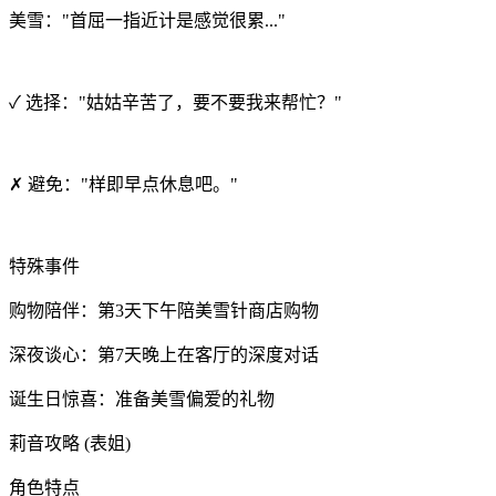
美雪："首屈一指近计是感觉很累..."
✓ 选择："姑姑辛苦了，要不要我来帮忙？"
✗ 避免："样即早点休息吧。"
特殊事件
购物陪伴：第3天下午陪美雪针商店购物
深夜谈心：第7天晚上在客厅的深度对话
诞生日惊喜：准备美雪偏爱的礼物
莉音攻略 (表姐)
角色特点