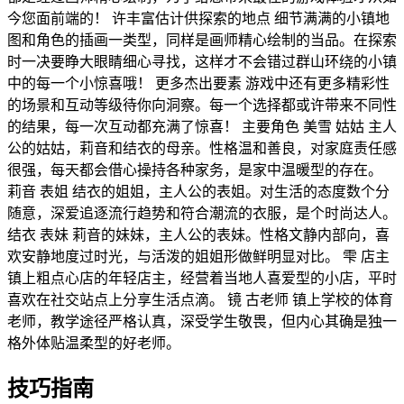
今您面前端的！ 许丰富估计供探索的地点 细节满满的小镇地
图和角色的插画一类型，同样是画师精心绘制的当品。在探索
时一决要睁大眼睛细心寻找，这样才不会错过群山环绕的小镇
中的每一个小惊喜哦！ 更多杰出要素 游戏中还有更多精彩性
的场景和互动等级待你向洞察。每一个选择都或许带来不同性
的结果，每一次互动都充满了惊喜！ 主要角色 美雪 姑姑 主人
公的姑姑，莉音和结衣的母亲。性格温和善良，对家庭责任感
很强，每天都会借心操持各种家务，是家中温暖型的存在。
莉音 表姐 结衣的姐姐，主人公的表姐。对生活的态度数个分
随意，深爱追逐流行趋势和符合潮流的衣服，是个时尚达人。
结衣 表妹 莉音的妹妹，主人公的表妹。性格文静内部向，喜
欢安静地度过时光，与活泼的姐姐形做鲜明显对比。 雫 店主
镇上粗点心店的年轻店主，经营着当地人喜爱型的小店，平时
喜欢在社交站点上分享生活点滴。 镜 古老师 镇上学校的体育
老师，教学途径严格认真，深受学生敬畏，但内心其确是独一
格外体贴温柔型的好老师。
技巧指南