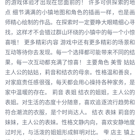
的游戏体验才出现在您面前的！ 许多可供探索的地
点 细节满满的小镇地图和角色的插画一样，也是画
师精心绘制的作品。在探索时一定要睁大眼睛细心寻
找，这样才不会错过群山环绕的小镇中的每一个小惊
喜哦！ 更多精彩内容 游戏中还有更多精彩的场景和
互动等待你去发现。每一个选择都可能带来不同的结
果，每一次互动都充满了惊喜！ 主要角色 美雪 姑姑
主人公的姑姑，莉音和结衣的母亲。性格温和善良，
对家庭责任感很强，每天都会用心操持各种家务，是
家中温暖的存在。 莉音 表姐 结衣的姐姐，主人公的
表姐。对生活的态度十分随意，喜欢追逐流行趋势和
符合潮流的衣服，是个时尚达人。 结衣 表妹 莉音的
妹妹，主人公的表妹。性格文静内向，喜欢安静地度
过时光，与活泼的姐姐形成鲜明对比。 雫 店主 镇上