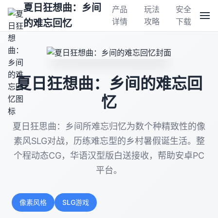
夏日狂想曲：乡间
产品
玩法
安全
详情
攻略
下载
的难忘回忆
夏日狂想曲：乡间的难忘回
忆
夏日狂思曲：乡间所难忘归忆为数个种精致性的像
素风SLG对战，历练难忘型的乡村暑假诞生活。整
个程动态CG，华语汉型版白送接收，帮助安卓PC
平台。
像素风格
SLG游戏