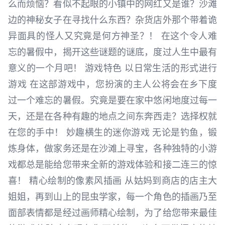
么而烦恼？看似不起眼的小镇中的网红又是谁？沙滩
边的神秘女子在寻找什么东西？杂货店外那个带着诡
异面具的怪人又究竟是何方神圣？！ 在这个令人难
忘的暑假中，揭开这些谜题的谜底，度过人生中最有
意义的一个月吧！ 游戏特色 以日常生活的形式进行
游戏 在这部游戏中，您扮演的主人公将会在乡下度
过一个难忘的暑假。究竟是要在家中悠闲地度过每一
天，还是在各种有趣的地点之间东奔西走？选择权就
在您的手中！ 妙趣横生的迷你游戏 无论是钓鱼，锻
炼身体，做家务还是在沙滩上寻宝，各种独特的小游
戏都总是能给您带来全新的游戏体验和接二连三的惊
喜！ 精心绘制的像素风插画 从姑妈到商店的店主大
姐姐，再到山上的昆虫学家，每一个角色的插画乃至
面部表情都是经过画师精心绘制，为了给您带来最佳