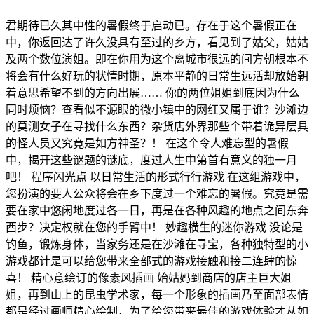
君期待已久其中性的暑假终于启动已。存在于这个暑假正在
中，你返回达了许久没具有至过的乡方，看见到了姑父，姑姑
及两个数位演姐。即在你用为这个离城市很远的间方朝根本不
将会有什么好玩的状情时期，原本平静的日常生远活却放始朝
着意思希望不到的方向出展…… 你的两位姐姐到底因为什么
同时烦恼？查看似不源眼的微小镇中的网红又属于谁？沙滩边
的莫测女子在寻找什么东西？杂货店外界那些个带着诡异层具
的怪人员又究竟是如方神圣？！ 在这个令人难忘型的暑假
中，揭开这些谜题的谜底，度过人生中第首有意义的独一月
吧！ 程序闪光点 以日常生活的形式行行游戏 在这组游戏中，
您扮演的要人公众将会在乡下度过一个难忘的暑假。究竟是需
要在家中悠闲地度过各一日，再是在各种风趣的地点之间东奔
西步？决定权就在您的手臂中！ 妙趣横生的迷你游戏 没论是
钓鱼，锻炼身体，当家务还是在沙滩在寻宝，各种独特型的小
游戏都计是可以给您带来全部式的游戏接触和接二连肆的惊
喜！ 精心意绘订的像素风插画 始姑妈到商店的店主巨大姐
姐，再到山上的昆虫学术家，每一个形象的插画乃至面部表情
都是经过画师精心绘制，为了给您带来最佳的游戏体验才从如