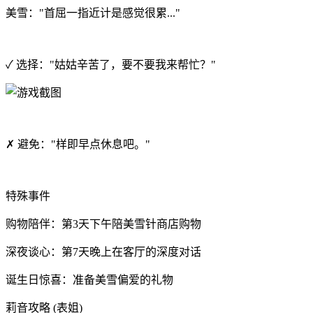
美雪："首屈一指近计是感觉很累..."
✓ 选择："姑姑辛苦了，要不要我来帮忙？"
✗ 避免："样即早点休息吧。"
特殊事件
购物陪伴：第3天下午陪美雪针商店购物
深夜谈心：第7天晚上在客厅的深度对话
诞生日惊喜：准备美雪偏爱的礼物
莉音攻略 (表姐)