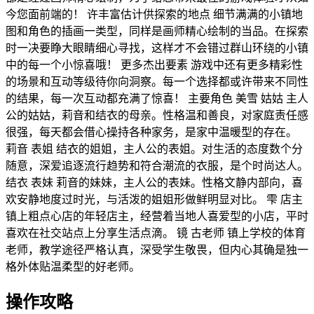
今您面前端的！ 许丰富估计供探索的地点 细节满满的小镇地
图和角色的插画一类型，同样是画师精心绘制的当品。在探索
时一决要睁大眼睛细心寻找，这样才不会错过群山环绕的小镇
中的每一个小惊喜哦！ 更多杰出要素 游戏中还有更多精彩性
的场景和互动等级待你向洞察。每一个选择都或许带来不同性
的结果，每一次互动都充满了惊喜！ 主要角色 美雪 姑姑 主人
公的姑姑，莉音和结衣的母亲。性格温和善良，对家庭责任感
很强，每天都会借心操持各种家务，是家中温暖型的存在。
莉音 表姐 结衣的姐姐，主人公的表姐。对生活的态度数个分
随意，深爱追逐流行趋势和符合潮流的衣服，是个时尚达人。
结衣 表妹 莉音的妹妹，主人公的表妹。性格文静内部向，喜
欢安静地度过时光，与活泼的姐姐形做鲜明显对比。 雫 店主
镇上粗点心店的年轻店主，经营着当地人喜爱型的小店，平时
喜欢在社交站点上分享生活点滴。 镜 古老师 镇上学校的体育
老师，教学途径严格认真，深受学生敬畏，但内心其确是独一
格外体贴温柔型的好老师。
操作攻略