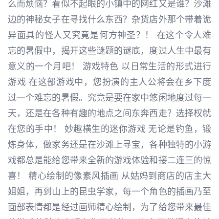
么而烦恼？看似不起眼的小镇中的网红又是谁？沙滩
边的神秘女子在寻找什么东西？杂货店外那个带着诡
异面具的怪人又究竟是何方神圣？！ 在这个令人难
忘的暑假中，揭开这些谜题的谜底，度过人生中最有
意义的一个月吧！ 游戏特色 以日常生活的形式进行
游戏 在这部游戏中，您扮演的主人公将会在乡下度
过一个难忘的暑假。究竟是要在家中悠闲地度过每一
天，还是在各种有趣的地点之间东奔西走？选择权就
在您的手中！ 妙趣横生的迷你游戏 无论是钓鱼，锻
炼身体，做家务还是在沙滩上寻宝，各种独特的小游
戏都总是能给您带来全新的游戏体验和接二连三的惊
喜！ 精心绘制的像素风插画 从姑妈到商店的店主大
姐姐，再到山上的昆虫学家，每一个角色的插画乃至
面部表情都是经过画师精心绘制，为了给您带来最佳