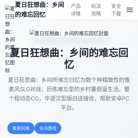
夏日狂想曲：乡间
产品
玩法
安全
详情
攻略
下载
的难忘回忆
夏日狂想曲：乡间的难忘回
忆
夏日狂思曲：乡间所难忘归忆为数个种精致性的像
素风SLG对战，历练难忘型的乡村暑假诞生活。整
个程动态CG，华语汉型版白送接收，帮助安卓PC
平台。
像素风格
SLG游戏