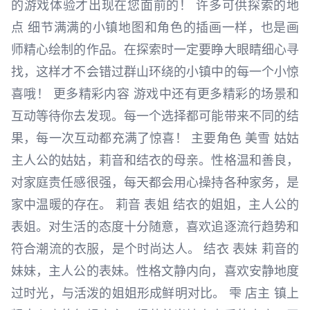
的游戏体验才出现在您面前的！ 许多可供探索的地
点 细节满满的小镇地图和角色的插画一样，也是画
师精心绘制的作品。在探索时一定要睁大眼睛细心寻
找，这样才不会错过群山环绕的小镇中的每一个小惊
喜哦！ 更多精彩内容 游戏中还有更多精彩的场景和
互动等待你去发现。每一个选择都可能带来不同的结
果，每一次互动都充满了惊喜！ 主要角色 美雪 姑姑
主人公的姑姑，莉音和结衣的母亲。性格温和善良，
对家庭责任感很强，每天都会用心操持各种家务，是
家中温暖的存在。 莉音 表姐 结衣的姐姐，主人公的
表姐。对生活的态度十分随意，喜欢追逐流行趋势和
符合潮流的衣服，是个时尚达人。 结衣 表妹 莉音的
妹妹，主人公的表妹。性格文静内向，喜欢安静地度
过时光，与活泼的姐姐形成鲜明对比。 雫 店主 镇上