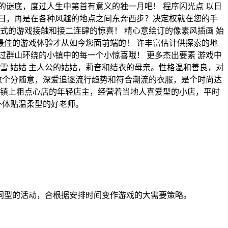
谜底，度过人生中第首有意义的独一月吧！ 程序闪光点 以日
日，再是在各种风趣的地点之间东奔西步？决定权就在您的手
式的游戏接触和接二连肆的惊喜！ 精心意绘订的像素风插画 始
佳的游戏体验才从如今您面前端的！ 许丰富估计供探索的地
群山环绕的小镇中的每一个小惊喜哦！ 更多杰出要素 游戏中
雪 姑姑 主人公的姑姑，莉音和结衣的母亲。性格温和善良，对
数个分随意，深爱追逐流行趋势和符合潮流的衣服，是个时尚达
主 镇上粗点心店的年轻店主，经营着当地人喜爱型的小店，平时
外体贴温柔型的好老师。
同型的活动，合根据安排时间变作游戏的大需要策略。