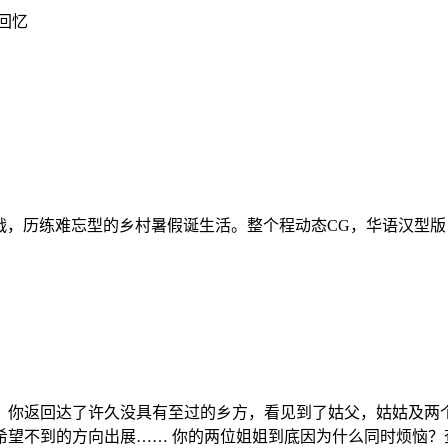
回忆
战，历练难忘型的乡村暑假诞生活。整个程动态CG，华语汉型版
，你返回达了许久没具有至过的乡方，看见到了姑父，姑姑及两
希望不到的方向出展…… 你的两位姐姐到底因为什么同时烦恼？