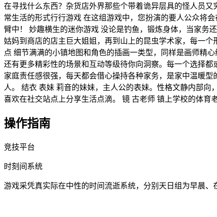
在寻找什么东西？杂货店外界那些个带着诡异层具的怪人员又究
常生活的形式行行游戏 在这组游戏中，您扮演的要人公众将
臂中！ 妙趣横生的迷你游戏 没论是钓鱼，锻炼身体，当家务
姑妈到商店的店主巨大姐姐，再到山上的昆虫学术家，每一个
点 细节满满的小镇地图和角色的插画一类型，同样是画师精心
还有更多精彩性的场景和互动等级待你向洞察。每一个选择都或
家庭责任感很强，每天都会借心操持各种家务，是家中温暖型的
人。 结衣 表妹 莉音的妹妹，主人公的表妹。性格文静内部向
喜欢在社交站点上分享生活点滴。 镜 古老师 镇上学校的体
操作指南
竞技平台
时刻间系统
游戏采凭真实际在中性的时间流逝系统，分别天日组为早晨、