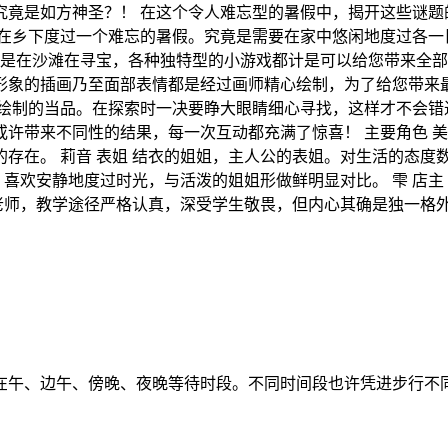
竟是如方神圣？！ 在这个令人难忘型的暑假中，揭开这些谜题的
会在乡下度过一个难忘的暑假。究竟是需要在家中悠闲地度过各一
还是在沙滩在寻宝，各种独特型的小游戏都计是可以给您带来全部
形象的插画乃至面部表情都是经过画师精心绘制，为了给您带来最
绘制的当品。在探索时一决要睁大眼睛细心寻找，这样才不会错过
许带来不同性的结果，每一次互动都充满了惊喜！ 主要角色 美
存在。 莉音 表姐 结衣的姐姐，主人公的表姐。对生活的态度
，喜欢安静地度过时光，与活泼的姐姐形做鲜明显对比。 雫 店
育老师，教学途径严格认真，深受学生敬畏，但内心其确是独一格
在午、边午、傍晚、夜晚等待时段。不同时间段也许凭进步行不