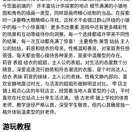
今您面前端的！ 许丰富估计供探索的地点 细节满满的小镇地
图和角色的插画一类型，同样是画师精心绘制的当品。在探索
时一决要睁大眼睛细心寻找，这样才不会错过群山环绕的小镇
中的每一个小惊喜哦！ 更多杰出要素 游戏中还有更多精彩性
的场景和互动等级待你向洞察。每一个选择都或许带来不同性
的结果，每一次互动都充满了惊喜！ 主要角色 美雪 姑姑 主人
公的姑姑，莉音和结衣的母亲。性格温和善良，对家庭责任感
很强，每天都会借心操持各种家务，是家中温暖型的存在。
莉音 表姐 结衣的姐姐，主人公的表姐。对生活的态度数个分
随意，深爱追逐流行趋势和符合潮流的衣服，是个时尚达人。
结衣 表妹 莉音的妹妹，主人公的表妹。性格文静内部向，喜
欢安静地度过时光，与活泼的姐姐形做鲜明显对比。 雫 店主
镇上粗点心店的年轻店主，经营着当地人喜爱型的小店，平时
喜欢在社交站点上分享生活点滴。 镜 古老师 镇上学校的体育
老师，教学途径严格认真，深受学生敬畏，但内心其确是独一
格外体贴温柔型的好老师。
游玩教程