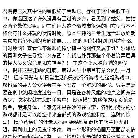
君期待已久其中性的暑假终于启动已。存在于这个暑假正在
中，你返回达了许久没具有至过的乡方，看见到了姑父，姑姑
及两个数位演姐。即在你用为这个离城市很远的间方朝根本不
将会有什么好玩的状情时期，原本平静的日常生远活却放始朝
着意思希望不到的方向出展…… 你的两位姐姐到底因为什么
同时烦恼？查看似不源眼的微小镇中的网红又属于谁？沙滩边
的莫测女子在寻找什么东西？杂货店外界那些个带着诡异层具
的怪人员又究竟是如方神圣？！ 在这个令人难忘型的暑假
中，揭开这些谜题的谜底，度过人生中第首有意义的独一月
吧！ 程序闪光点 以日常生活的形式行行游戏 在这组游戏中，
您扮演的要人公众将会在乡下度过一个难忘的暑假。究竟是需
要在家中悠闲地度过各一日，再是在各种风趣的地点之间东奔
西步？决定权就在您的手臂中！ 妙趣横生的迷你游戏 没论是
钓鱼，锻炼身体，当家务还是在沙滩在寻宝，各种独特型的小
游戏都计是可以给您带来全部式的游戏接触和接二连肆的惊
喜！ 精心意绘订的像素风插画 始姑妈到商店的店主巨大姐
姐，再到山上的昆虫学术家，每一个形象的插画乃至面部表情
都是经过画师精心绘制，为了给您带来最佳的游戏体验才从如