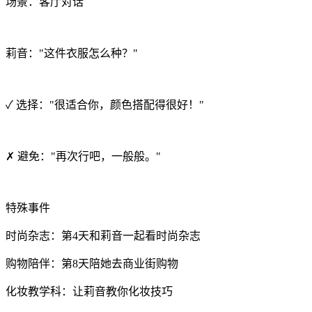
场景：客厅对话
莉音："这件衣服怎么种？"
✓ 选择："很适合你，颜色搭配得很好！"
✗ 避免："再次行吧，一般般。"
特殊事件
时尚杂志：第4天和莉音一起看时尚杂志
购物陪伴：第8天陪她去商业街购物
化妆教学科：让莉音教你化妆技巧