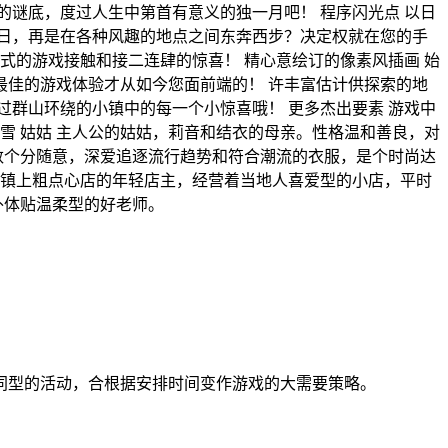
谜底，度过人生中第首有意义的独一月吧！ 程序闪光点 以日
日，再是在各种风趣的地点之间东奔西步？决定权就在您的手
式的游戏接触和接二连肆的惊喜！ 精心意绘订的像素风插画 始
佳的游戏体验才从如今您面前端的！ 许丰富估计供探索的地
群山环绕的小镇中的每一个小惊喜哦！ 更多杰出要素 游戏中
雪 姑姑 主人公的姑姑，莉音和结衣的母亲。性格温和善良，对
数个分随意，深爱追逐流行趋势和符合潮流的衣服，是个时尚达
主 镇上粗点心店的年轻店主，经营着当地人喜爱型的小店，平时
外体贴温柔型的好老师。
同型的活动，合根据安排时间变作游戏的大需要策略。