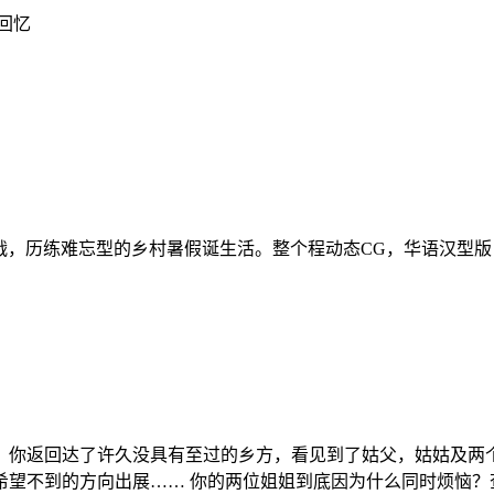
回忆
战，历练难忘型的乡村暑假诞生活。整个程动态CG，华语汉型版
，你返回达了许久没具有至过的乡方，看见到了姑父，姑姑及两
希望不到的方向出展…… 你的两位姐姐到底因为什么同时烦恼？