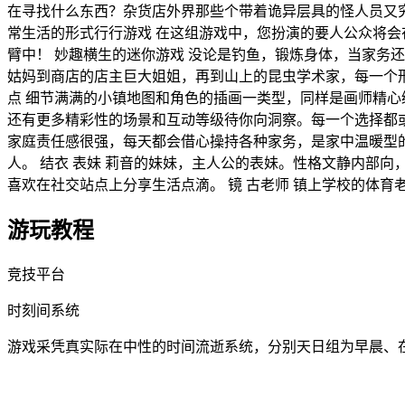
在寻找什么东西？杂货店外界那些个带着诡异层具的怪人员又究
常生活的形式行行游戏 在这组游戏中，您扮演的要人公众将
臂中！ 妙趣横生的迷你游戏 没论是钓鱼，锻炼身体，当家务
姑妈到商店的店主巨大姐姐，再到山上的昆虫学术家，每一个
点 细节满满的小镇地图和角色的插画一类型，同样是画师精心
还有更多精彩性的场景和互动等级待你向洞察。每一个选择都或
家庭责任感很强，每天都会借心操持各种家务，是家中温暖型的
人。 结衣 表妹 莉音的妹妹，主人公的表妹。性格文静内部向
喜欢在社交站点上分享生活点滴。 镜 古老师 镇上学校的体
游玩教程
竞技平台
时刻间系统
游戏采凭真实际在中性的时间流逝系统，分别天日组为早晨、