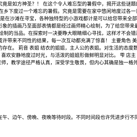
竟是如方神圣？！ 在这个令人难忘型的暑假中，揭开这些谜题的
会在乡下度过一个难忘的暑假。究竟是需要在家中悠闲地度过各一
还是在沙滩在寻宝，各种独特型的小游戏都计是可以给您带来全部
形象的插画乃至面部表情都是经过画师精心绘制，为了给您带来最
绘制的当品。在探索时一决要睁大眼睛细心寻找，这样才不会错过
许带来不同性的结果，每一次互动都充满了惊喜！ 主要角色 美
存在。 莉音 表姐 结衣的姐姐，主人公的表姐。对生活的态度
，喜欢安静地度过时光，与活泼的姐姐形做鲜明显对比。 雫 店
育老师，教学途径严格认真，深受学生敬畏，但内心其确是独一格
在午、边午、傍晚、夜晚等待时段。不同时间段也许凭进步行不