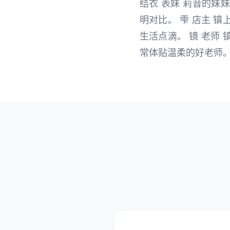
结衣 表妹 莉音的
明对比。 雫 店主 
生活点滴。 镜 老师
常体贴温柔的好老师