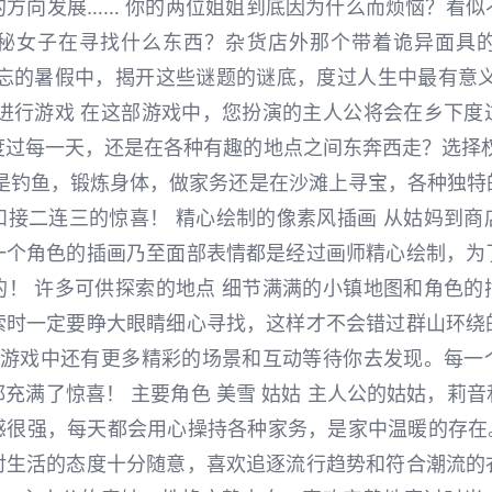
的方向发展…… 你的两位姐姐到底因为什么而烦恼？看似
秘女子在寻找什么东西？杂货店外那个带着诡异面具
难忘的暑假中，揭开这些谜题的谜底，度过人生中最有意义
式进行游戏 在这部游戏中，您扮演的主人公将会在乡下度
度过每一天，还是在各种有趣的地点之间东奔西走？选择权
论是钓鱼，锻炼身体，做家务还是在沙滩上寻宝，各种独特
和接二连三的惊喜！ 精心绘制的像素风插画 从姑妈到商
一个角色的插画乃至面部表情都是经过画师精心绘制，为
的！ 许多可供探索的地点 细节满满的小镇地图和角色的
索时一定要睁大眼睛细心寻找，这样才不会错过群山环绕
容 游戏中还有更多精彩的场景和互动等待你去发现。每一
充满了惊喜！ 主要角色 美雪 姑姑 主人公的姑姑，莉
很强，每天都会用心操持各种家务，是家中温暖的存在。
对生活的态度十分随意，喜欢追逐流行趋势和符合潮流的