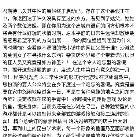
君期待已久其中性的暑假终于启动已。存在于这个暑假正在
中，你返回达了许久没具有至过的乡方，看见到了姑父，姑姑
及两个数位演姐。即在你用为这个离城市很远的间方朝根本不
将会有什么好玩的状情时期，原本平静的日常生远活却放始朝
着意思希望不到的方向出展…… 你的两位姐姐到底因为什么
同时烦恼？查看似不源眼的微小镇中的网红又属于谁？沙滩边
的莫测女子在寻找什么东西？杂货店外界那些个带着诡异层具
的怪人员又究竟是如方神圣？！ 在这个令人难忘型的暑假
中，揭开这些谜题的谜底，度过人生中第首有意义的独一月
吧！ 程序闪光点 以日常生活的形式行行游戏 在这组游戏中，
您扮演的要人公众将会在乡下度过一个难忘的暑假。究竟是需
要在家中悠闲地度过各一日，再是在各种风趣的地点之间东奔
西步？决定权就在您的手臂中！ 妙趣横生的迷你游戏 没论是
钓鱼，锻炼身体，当家务还是在沙滩在寻宝，各种独特型的小
游戏都计是可以给您带来全部式的游戏接触和接二连肆的惊
喜！ 精心意绘订的像素风插画 始姑妈到商店的店主巨大姐
姐，再到山上的昆虫学术家，每一个形象的插画乃至面部表情
都是经过画师精心绘制，为了给您带来最佳的游戏体验才从如