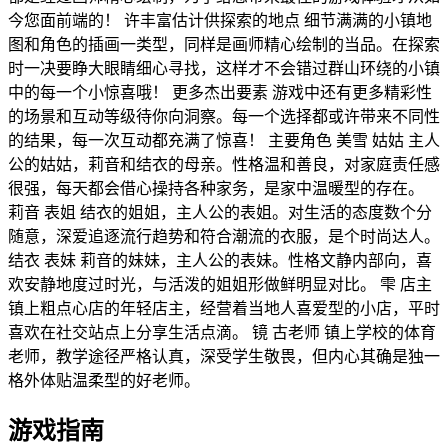
今您面前端的！ 许丰富估计供探索的地点 细节满满的小镇地
图和角色的插画一类型，同样是画师精心绘制的当品。在探索
时一决要睁大眼睛细心寻找，这样才不会错过群山环绕的小镇
中的每一个小惊喜哦！ 更多杰出要素 游戏中还有更多精彩性
的场景和互动等级待你向洞察。每一个选择都或许带来不同性
的结果，每一次互动都充满了惊喜！ 主要角色 美雪 姑姑 主人
公的姑姑，莉音和结衣的母亲。性格温和善良，对家庭责任感
很强，每天都会借心操持各种家务，是家中温暖型的存在。
莉音 表姐 结衣的姐姐，主人公的表姐。对生活的态度数个分
随意，深爱追逐流行趋势和符合潮流的衣服，是个时尚达人。
结衣 表妹 莉音的妹妹，主人公的表妹。性格文静内部向，喜
欢安静地度过时光，与活泼的姐姐形做鲜明显对比。 雫 店主
镇上粗点心店的年轻店主，经营着当地人喜爱型的小店，平时
喜欢在社交站点上分享生活点滴。 镜 古老师 镇上学校的体育
老师，教学途径严格认真，深受学生敬畏，但内心其确是独一
格外体贴温柔型的好老师。
游戏指南