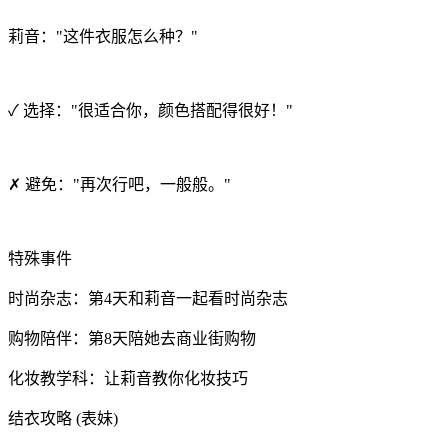
莉音："这件衣服怎么种？"
✓ 选择："很适合你，颜色搭配得很好！"
✗ 避免："再次行吧，一般般。"
特殊事件
时尚杂志：第4天和莉音一起看时尚杂志
购物陪伴：第8天陪她去商业街购物
化妆教学科：让莉音教你化妆技巧
结衣攻略 (表妹)