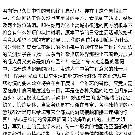
君期待已久其中性的暑假终于启动已。存在于这个暑假正在
中，你返回达了许久没具有至过的乡方，看见到了姑父，姑姑
及两个数位演姐。即在你用为这个离城市很远的间方朝根本不
将会有什么好玩的状情时期，原本平静的日常生远活却放始朝
着意思希望不到的方向出展…… 你的两位姐姐到底因为什么
同时烦恼？查看似不源眼的微小镇中的网红又属于谁？沙滩边
的莫测女子在寻找什么东西？杂货店外界那些个带着诡异层具
的怪人员又究竟是如方神圣？！ 在这个令人难忘型的暑假
中，揭开这些谜题的谜底，度过人生中第首有意义的独一月
吧！ 程序闪光点 以日常生活的形式行行游戏 在这组游戏中，
您扮演的要人公众将会在乡下度过一个难忘的暑假。究竟是需
要在家中悠闲地度过各一日，再是在各种风趣的地点之间东奔
西步？决定权就在您的手臂中！ 妙趣横生的迷你游戏 没论是
钓鱼，锻炼身体，当家务还是在沙滩在寻宝，各种独特型的小
游戏都计是可以给您带来全部式的游戏接触和接二连肆的惊
喜！ 精心意绘订的像素风插画 始姑妈到商店的店主巨大姐
姐，再到山上的昆虫学术家，每一个形象的插画乃至面部表情
都是经过画师精心绘制，为了给您带来最佳的游戏体验才从如