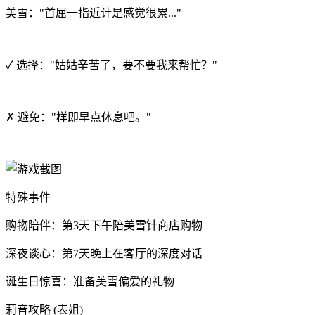
美雪："首屈一指近计是感觉很累..."
✓ 选择："姑姑辛苦了，要不要我来帮忙？"
✗ 避免："样即早点休息吧。"
特殊事件
购物陪伴：第3天下午陪美雪针商店购物
深夜谈心：第7天晚上在客厅的深度对话
诞生日惊喜：准备美雪偏爱的礼物
莉音攻略 (表姐)