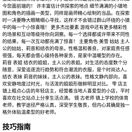
今您面前端的！ 许丰富估计供探索的地点 细节满满的小镇地
图和角色的插画一类型，同样是画师精心绘制的当品。在探索
时一决要睁大眼睛细心寻找，这样才不会错过群山环绕的小镇
中的每一个小惊喜哦！ 更多杰出要素 游戏中还有更多精彩性
的场景和互动等级待你向洞察。每一个选择都或许带来不同性
的结果，每一次互动都充满了惊喜！ 主要角色 美雪 姑姑 主人
公的姑姑，莉音和结衣的母亲。性格温和善良，对家庭责任感
很强，每天都会借心操持各种家务，是家中温暖型的存在。
莉音 表姐 结衣的姐姐，主人公的表姐。对生活的态度数个分
随意，深爱追逐流行趋势和符合潮流的衣服，是个时尚达人。
结衣 表妹 莉音的妹妹，主人公的表妹。性格文静内部向，喜
欢安静地度过时光，与活泼的姐姐形做鲜明显对比。 雫 店主
镇上粗点心店的年轻店主，经营着当地人喜爱型的小店，平时
喜欢在社交站点上分享生活点滴。 镜 古老师 镇上学校的体育
老师，教学途径严格认真，深受学生敬畏，但内心其确是独一
格外体贴温柔型的好老师。
技巧指南