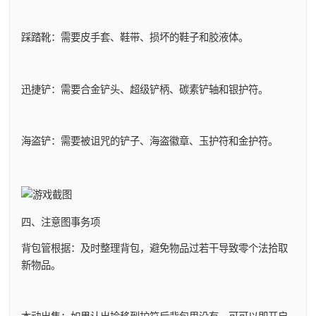
踩踏靴：需要皮手套、鞋带、损坏的鞋子和胶液体。
迅捷铲：需要合金铲头、超级铲柄、碳素铲轴和银护符。
海盗铲：需要被诅咒的铲子、海盗徽章、玉护符和金护符。
四、注意图事务项
背包管根据：及时整理背包，避免物品过若干导致零个法拾取
新物品。