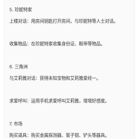
5. 珍妮特家
上楼对话：用房间钥匙打开房间，与珍妮特等人士对话。
收集物品：在珍妮特家收集身份证、鞋带等物品。
6. 三角洲
与艾莉雅对话：获得未知宝物和艾莉雅爱经一。
求爱呼叫：运用手机求爱呼叫艾莉雅，增增好感度。
7. 市场
购买道具：购买金属探测器、管子钳、铲头等器具。