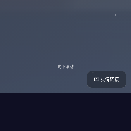
向下滚动
⌨️ 友情链接